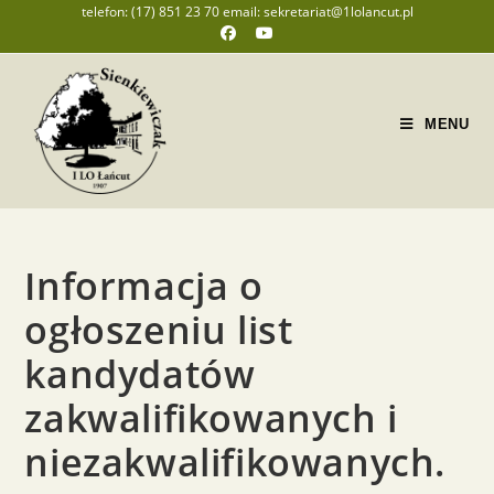
telefon: (17) 851 23 70 email: sekretariat@1lolancut.pl
MENU
Informacja o
ogłoszeniu list
kandydatów
zakwalifikowanych i
niezakwalifikowanych.