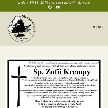
telefon: (17) 851 23 70 email: sekretariat@1lolancut.pl
MENU