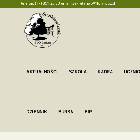
telefon: (17) 851 23 70 email: sekretariat@1lolancut.pl
AKTUALNOŚCI
SZKOŁA
KADRA
UCZNI
DZIENNIK
BURSA
BIP