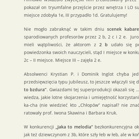
pokazał on tryumfalne przejście przez wnętrza I LO su
miejsce zdobyła 1e, III przypadło 1d. Gratulujemy!
Nie mogło zabraknąć w takim dniu
scenek kabar
sparodiowanych profesorów przez 2 b, 2 c i 2 e. Juror
mieli wątpliwości, że aktorom z
2 b
udało się pe
powiedzonka swoich nauczycieli, stąd I miejsce w konk
2c – II miejsce. Miejsce III – zajęła 2 e.
Absolwenci Krystian P. i Dominik Inglot chyba je
przedsięwzięcia typu jubileusz, to jeszcze włączyli si
to bzdura”
. Gwiazdami tej superprodukcji okazali się …
wiedza, jakie lotne skojarzenia i umiejętność korzystan
ka-cha (nie wiedzieć kto „Chłopów” napisał? nie znać
ratowały prof. Iwona Skawina i Barbara Kruk.
W konkurencji
„Jaka to melodia”
bezkonkurencyjna oka
jak też dziewczynom z 3b, które szły łeb w łeb, ale w ko