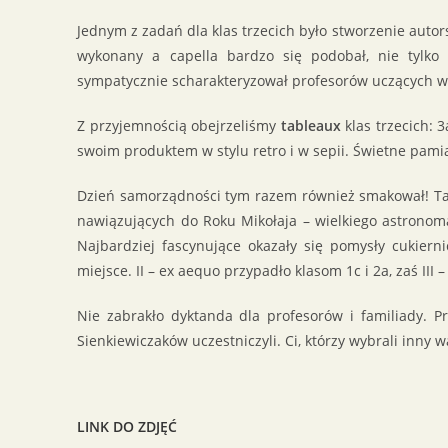
Jednym z zadań dla klas trzecich było stworzenie autors
wykonany a capella bardzo się podobał, nie tylko d
sympatycznie scharakteryzował profesorów uczących w t
Z przyjemnością obejrzeliśmy
tableaux
klas trzecich: 3
swoim produktem w stylu retro i w sepii. Świetne pamią
Dzień samorządności tym razem również smakował! Tak
nawiązujących do Roku Mikołaja – wielkiego astronoma,
Najbardziej fascynujące okazały się pomysły cukierni
miejsce. II – ex aequo przypadło klasom 1c i 2a, zaś II
Nie zabrakło dyktanda dla profesorów i familiady. Pr
Sienkiewiczaków uczestniczyli. Ci, którzy wybrali inny w
LINK DO ZDJĘĆ