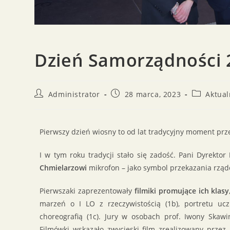
Dzień Samorządności 2
Administrator
28 marca, 2023
Aktual
Pierwszy dzień wiosny to od lat tradycyjny moment prz
I w tym roku tradycji stało się zadość. Pani Dyrektor
Chmielarzowi
mikrofon – jako symbol przekazania rządó
Pierwszaki zaprezentowały
filmiki promujące ich klasy
marzeń o I LO z rzeczywistością (1b), portretu uc
choreografią (1c). Jury w osobach prof. Iwony Skawi
Filmówki wskazało zwycięski film zrealizowany przez