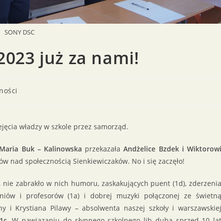
SONY DSC
023 już za nami!
ności
ejęcia władzy w szkole przez samorząd.
Maria Buk – Kalinowska
przekazała
Andżelice Bzdek i Wiktorow
w nad społecznością Sienkiewiczaków. No i się zaczęło!
, nie zabrakło w nich humoru, zaskakujących puent (1d), zderzeni
zniów i profesorów (1a) i dobrej muzyki połączonej ze świetn
ny i Krystiana Pilawy – absolwenta naszej szkoły i warszawskie
1c
. W nawiązaniu do słynnego szkolnego lib duba sprzed 10 la