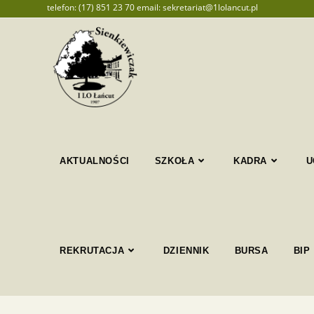
telefon: (17) 851 23 70 email: sekretariat@1lolancut.pl
AKTUALNOŚCI
SZKOŁA
KADRA
U
REKRUTACJA
DZIENNIK
BURSA
BIP