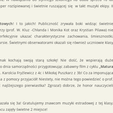
per rozśpiewanej i świetnie ruszającej się w takt muzyki ekipy. I
etowych
! I to jakich! Publiczność zrywała boki widząc świetni
zy (prof. W. Kluz -Chłanda i Monika Kot oraz Krystian Pilawa) ni
rfekcyjnie ukazać charakterystyczne zachowania, śmiesznostki
ursie. Świetnymi obserwatorami okazali się również uczniowie klas
dnak kochają swoją starą szkołę! Nie dość, że wspierają duż
ę do dnia samorządności przygotowując zabawny film z cyklu
„Matur
. Karolcia Fryźlewicz z 4c i Mikołaj Puszkarz z 3b! Co za imponując
ia z pomocy przyjaciół! Niestety, nie można tego powiedzieć o prof
 najlżejszego pierwiastka? Zgroza!) dobrze, że honor nauczyciel
zała się 3a! Gratulujemy znawcom muzyki estradowej z tej klasy
ńcu zajęły świetne 2 miejsce!