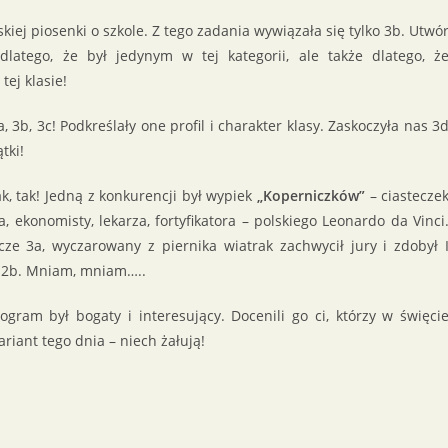
kiej piosenki o szkole. Z tego zadania wywiązała się tylko 3b. Utwó
latego, że był jedynym w tej kategorii, ale także dlatego, ż
ej klasie!
a, 3b, 3c! Podkreślały one profil i charakter klasy. Zaskoczyła nas 3
tki!
, tak! Jedną z konkurencji był wypiek
„Koperniczków”
– ciastecze
 ekonomisty, lekarza, fortyfikatora – polskiego Leonardo da Vinci
cze 3a, wyczarowany z piernika wiatrak zachwycił jury i zdobył 
I – 2b. Mniam, mniam…..
ogram był bogaty i interesujący. Docenili go ci, którzy w święci
ariant tego dnia – niech żałują!