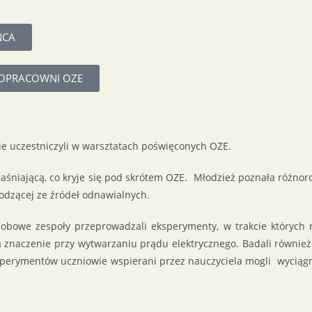
ŃCA
KOPRACOWNI OZE
ie uczestniczyli w warsztatach poświęconych OZE.
śniającą, co kryje się pod skrótem OZE. Młodzież poznała różnoro
odzącej ze źródeł odnawialnych.
sobowe zespoły przeprowadzali eksperymenty, w trakcie których r
 ma znaczenie przy wytwarzaniu prądu elektrycznego. Badali równie
perymentów uczniowie wspierani przez nauczyciela mogli wyciąg