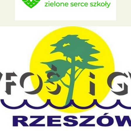
Przydatne linki
Ministerstwo Edukacji i Nauki
Centralna Komisja Egzaminacyjna
Okręgowa Komisja Egzaminacyjna
Kuratorium Oświaty w Rzeszowie