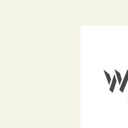
I Liceum Ogólnokształcące
im. H. Sienkiewicza w Łańcucie
ul. A. Mickiewicza 3
37-100 Łańcut