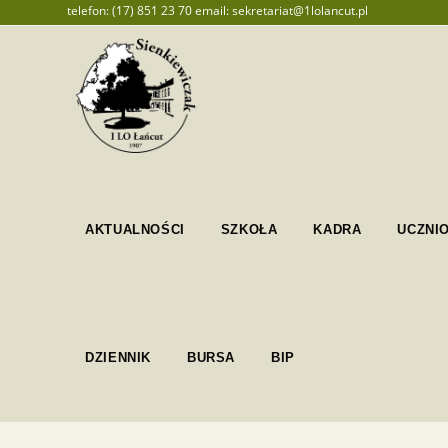
telefon: (17) 851 23 70 email: sekretariat@1lolancut.pl
AKTUALNOŚCI
SZKOŁA
KADRA
UCZNI
DZIENNIK
BURSA
BIP