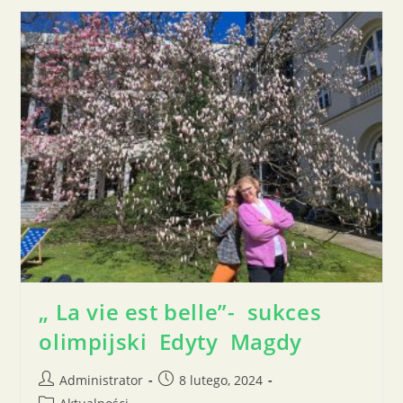
„ La vie est belle”- sukces
olimpijski Edyty Magdy
Administrator
8 lutego, 2024