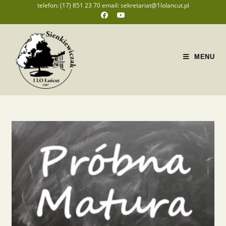
telefon: (17) 851 23 70 email: sekretariat@1lolancut.pl
MENU