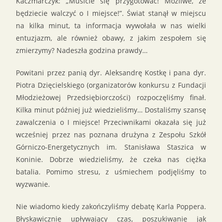
Kaczmarczyk: „Musicie się przygotować! Możliwe, że
będziecie walczyć o I miejsce!”. Świat stanął w miejscu
na kilka minut, ta informacja wywołała w nas wielki
entuzjazm, ale również obawy, z jakim zespołem się
zmierzymy? Nadeszła godzina prawdy…
Powitani przez panią dyr. Aleksandrę Kostkę i pana dyr.
Piotra Dzięcielskiego (organizatorów konkursu z Fundacji
Młodzieżowej Przedsiębiorczości) rozpoczęliśmy finał.
Kilka minut później już wiedzieliśmy… Dostaliśmy szansę
zawalczenia o I miejsce! Przeciwnikami okazała się już
wcześniej przez nas poznana drużyna z Zespołu Szkół
Górniczo-Energetycznych im. Stanisława Staszica w
Koninie. Dobrze wiedzieliśmy, że czeka nas ciężka
batalia. Pomimo stresu, z uśmiechem podjęliśmy to
wyzwanie.
Nie wiadomo kiedy zakończyliśmy debatę Karla Poppera.
Błyskawicznie upływający czas, poszukiwanie jak