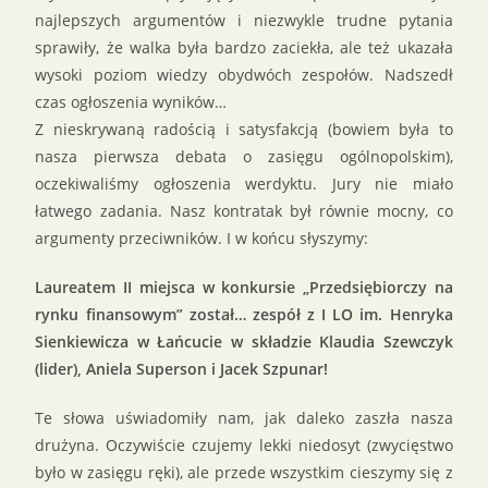
najlepszych argumentów i niezwykle trudne pytania
sprawiły, że walka była bardzo zaciekła, ale też ukazała
wysoki poziom wiedzy obydwóch zespołów. Nadszedł
czas ogłoszenia wyników…
Z nieskrywaną radością i satysfakcją (bowiem była to
nasza pierwsza debata o zasięgu ogólnopolskim),
oczekiwaliśmy ogłoszenia werdyktu. Jury nie miało
łatwego zadania. Nasz kontratak był równie mocny, co
argumenty przeciwników. I w końcu słyszymy:
Laureatem II miejsca w konkursie „Przedsiębiorczy na
rynku finansowym” został… zespół z I LO im. Henryka
Sienkiewicza w Łańcucie w składzie Klaudia Szewczyk
(lider), Aniela Superson i Jacek Szpunar!
Te słowa uświadomiły nam, jak daleko zaszła nasza
drużyna. Oczywiście czujemy lekki niedosyt (zwycięstwo
było w zasięgu ręki), ale przede wszystkim cieszymy się z