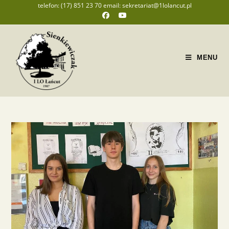
telefon: (17) 851 23 70 email: sekretariat@1lolancut.pl
MENU