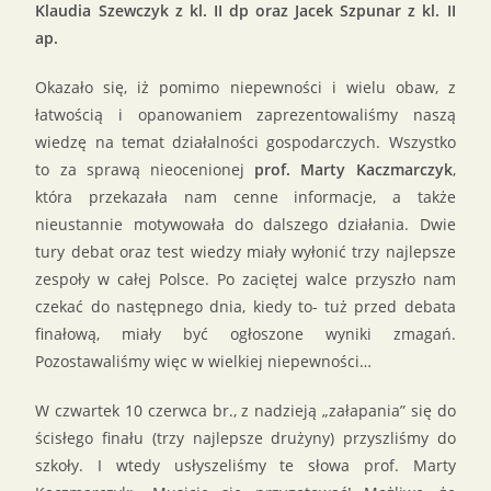
Klaudia Szewczyk z kl. II dp oraz Jacek Szpunar z kl. II
ap.
Okazało się, iż pomimo niepewności i wielu obaw, z
łatwością i opanowaniem zaprezentowaliśmy naszą
wiedzę na temat działalności gospodarczych. Wszystko
to za sprawą nieocenionej
prof. Marty Kaczmarczyk
,
która przekazała nam cenne informacje, a także
nieustannie motywowała do dalszego działania. Dwie
tury debat oraz test wiedzy miały wyłonić trzy najlepsze
zespoły w całej Polsce. Po zaciętej walce przyszło nam
czekać do następnego dnia, kiedy to- tuż przed debata
finałową, miały być ogłoszone wyniki zmagań.
Pozostawaliśmy więc w wielkiej niepewności…
W czwartek 10 czerwca br., z nadzieją „załapania” się do
ścisłego finału (trzy najlepsze drużyny) przyszliśmy do
szkoły. I wtedy usłyszeliśmy te słowa prof. Marty