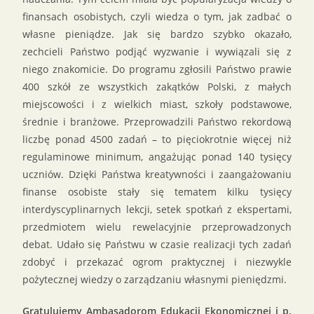
finansach osobistych, czyli wiedza o tym, jak zadbać o
własne pieniądze. Jak się bardzo szybko okazało,
zechcieli Państwo podjąć wyzwanie i wywiązali się z
niego znakomicie. Do programu zgłosili Państwo prawie
400 szkół ze wszystkich zakątków Polski, z małych
miejscowości i z wielkich miast, szkoły podstawowe,
średnie i branżowe. Przeprowadzili Państwo rekordową
liczbę ponad 4500 zadań – to pięciokrotnie więcej niż
regulaminowe minimum, angażując ponad 140 tysięcy
uczniów. Dzięki Państwa kreatywności i zaangażowaniu
finanse osobiste stały się tematem kilku tysięcy
interdyscyplinarnych lekcji, setek spotkań z ekspertami,
przedmiotem wielu rewelacyjnie przeprowadzonych
debat. Udało się Państwu w czasie realizacji tych zadań
zdobyć i przekazać ogrom praktycznej i niezwykle
pożytecznej wiedzy o zarządzaniu własnymi pieniędzmi.
Gratulujemy Ambasadorom Edukacji Ekonomicznej i p.