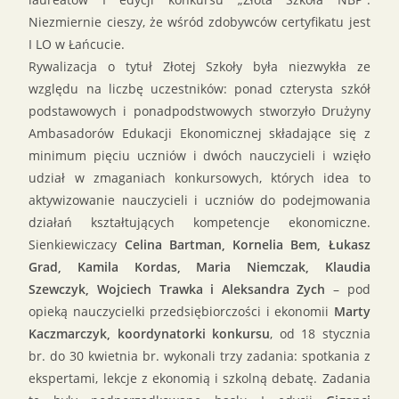
Niezmiernie cieszy, że wśród zdobywców certyfikatu jest
I LO w Łańcucie.
Rywalizacja o tytuł Złotej Szkoły była niezwykła ze
względu na liczbę uczestników: ponad czterysta szkół
podstawowych i ponadpodstwowych stworzyło Drużyny
Ambasadorów Edukacji Ekonomicznej składające się z
minimum pięciu uczniów i dwóch nauczycieli i wzięło
udział w zmaganiach konkursowych, których idea to
aktywizowanie nauczycieli i uczniów do podejmowania
działań kształtujących kompetencje ekonomiczne.
Sienkiewiczacy
Celina Bartman, Kornelia Bem, Łukasz
Grad, Kamila Kordas, Maria Niemczak, Klaudia
Szewczyk, Wojciech Trawka i Aleksandra Zych
– pod
opieką nauczycielki przedsiębiorczości i ekonomii
Marty
Kaczmarczyk, koordynatorki konkursu
, od 18 stycznia
br. do 30 kwietnia br. wykonali trzy zadania: spotkania z
ekspertami, lekcje z ekonomią i szkolną debatę. Zadania