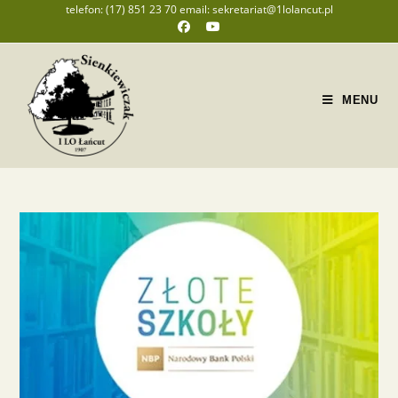
telefon: (17) 851 23 70 email: sekretariat@1lolancut.pl
MENU