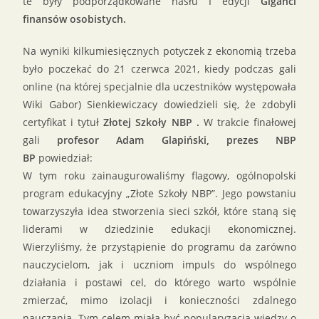
te były podporządkowane hasłu I edycji
Giganci
finansów osobistych.
Na wyniki kilkumiesięcznych potyczek z ekonomią trzeba
było poczekać do 21 czerwca 2021, kiedy podczas gali
online (na której specjalnie dla uczestników występowała
Wiki Gabor) Sienkiewiczacy dowiedzieli się, że zdobyli
certyfikat i tytuł
Złotej Szkoły NBP .
W trakcie finałowej
gali
profesor Adam Glapiński, prezes NBP
BP
powiedział:
W tym roku zainaugurowaliśmy flagowy, ogólnopolski
program edukacyjny „Złote Szkoły NBP”. Jego powstaniu
towarzyszyła idea stworzenia sieci szkół, które staną się
liderami w dziedzinie edukacji ekonomicznej.
Wierzyliśmy, że przystąpienie do programu da zarówno
nauczycielom, jak i uczniom impuls do wspólnego
działania i postawi cel, do którego warto wspólnie
zmierzać, mimo izolacji i konieczności zdalnego
nauczania. Tym celem miała być popularyzacja wiedzy o