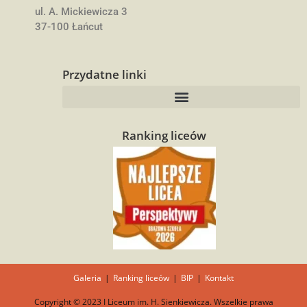
ul. A. Mickiewicza 3
37-100 Łańcut
Przydatne linki
Ranking liceów
Galeria
Ranking liceów
BIP
Kontakt
Copyright © 2023 I Liceum im. H. Sienkiewicza. Wszelkie prawa