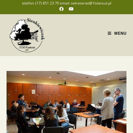
telefon: (17) 851 23 70 email: sekretariat@1lolancut.pl
MENU