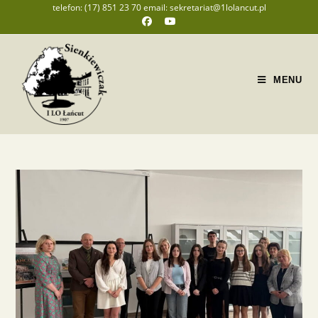
telefon: (17) 851 23 70 email: sekretariat@1lolancut.pl
MENU