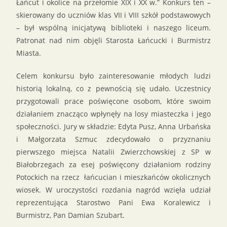
Łańcut i okolice na przełomie XIX i XX w.” Konkurs ten –
skierowany do uczniów klas VII i VIII szkół podstawowych
– był wspólną inicjatywą biblioteki i naszego liceum.
Patronat nad nim objęli Starosta Łańcucki i Burmistrz
Miasta.
Celem konkursu było zainteresowanie młodych ludzi
historią lokalną, co z pewnością się udało. Uczestnicy
przygotowali prace poświęcone osobom, które swoim
działaniem znacząco wpłynęły na losy miasteczka i jego
społeczności. Jury w składzie: Edyta Pusz, Anna Urbańska
i Małgorzata Szmuc zdecydowało o przyznaniu
pierwszego miejsca Natalii Zwierzchowskiej z SP w
Białobrzegach za esej poświęcony działaniom rodziny
Potockich na rzecz łańcucian i mieszkańców okolicznych
wiosek. W uroczystości rozdania nagród wzięła udział
reprezentująca Starostwo Pani Ewa Koralewicz i
Burmistrz, Pan Damian Szubart.