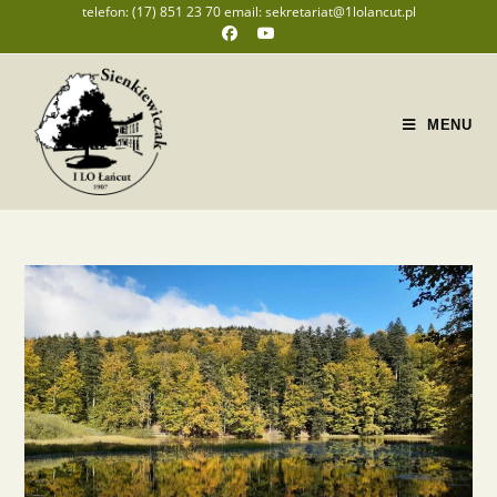
telefon: (17) 851 23 70 email: sekretariat@1lolancut.pl
MENU