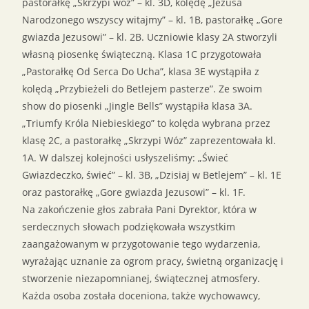
pastorałkę „Skrzypi wóz” – kl. 3D, kolędę „Jezusa
Narodzonego wszyscy witajmy” – kl. 1B, pastorałkę „Gore
gwiazda Jezusowi” – kl. 2B. Uczniowie klasy 2A stworzyli
własną piosenkę świąteczną. Klasa 1C przygotowała
„Pastorałkę Od Serca Do Ucha”, klasa 3E wystąpiła z
kolędą „Przybieżeli do Betlejem pasterze”. Ze swoim
show do piosenki „Jingle Bells” wystąpiła klasa 3A.
„Triumfy Króla Niebieskiego” to kolęda wybrana przez
klasę 2C, a pastorałkę „Skrzypi Wóz” zaprezentowała kl.
1A. W dalszej kolejności usłyszeliśmy: „Świeć
Gwiazdeczko, świeć” – kl. 3B, „Dzisiaj w Betlejem” – kl. 1E
oraz pastorałkę „Gore gwiazda Jezusowi” – kl. 1F.
Na zakończenie głos zabrała Pani Dyrektor, która w
serdecznych słowach podziękowała wszystkim
zaangażowanym w przygotowanie tego wydarzenia,
wyrażając uznanie za ogrom pracy, świetną organizację i
stworzenie niezapomnianej, świątecznej atmosfery.
Każda osoba została doceniona, także wychowawcy,