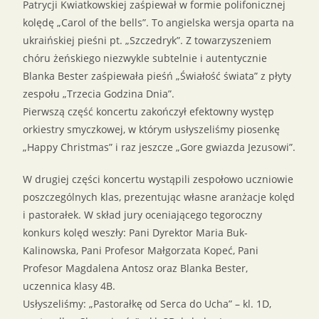
Patrycji Kwiatkowskiej zaśpiewał w formie polifonicznej
kolędę „Carol of the bells”. To angielska wersja oparta na
ukraińskiej pieśni pt. „Szczedryk”. Z towarzyszeniem
chóru żeńskiego niezwykle subtelnie i autentycznie
Blanka Bester zaśpiewała pieśń „Świałość świata” z płyty
zespołu „Trzecia Godzina Dnia”.
Pierwszą część koncertu zakończył efektowny występ
orkiestry smyczkowej, w którym usłyszeliśmy piosenkę
„Happy Christmas” i raz jeszcze „Gore gwiazda Jezusowi”.
W drugiej części koncertu wystąpili zespołowo uczniowie
poszczególnych klas, prezentując własne aranżacje kolęd
i pastorałek. W skład jury oceniającego tegoroczny
konkurs kolęd weszły: Pani Dyrektor Maria Buk-
Kalinowska, Pani Profesor Małgorzata Kopeć, Pani
Profesor Magdalena Antosz oraz Blanka Bester,
uczennica klasy 4B.
Usłyszeliśmy: „Pastorałkę od Serca do Ucha” – kl. 1D,