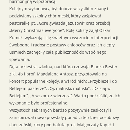
harmonijną współpracą.
Kolejnym wykonawcą był dobrze wszystkim znany i
podziwiany szkolny chór męski, który zaśpiewał
pastorałkę pt. „Gore gwiazda Jezusowi” oraz przebój
„Merry Christmas everyone”. Rolę solisty zajął Oskar
Kumek, wykazując się świetnym wyczuciem interpretacji.
Swobodne i radosne postawy chłopców oraz ich ciepły
uśmiech zachęciły całą publiczność do wspólnego
śpiewania.
Dęta orkiestra szkolna, nad którą czuwają Blanka Bester
z kl. 4b i prof. Magdalena Antosz, przygotowała na
koncert popularne kolędy, a wśród nich: „Przybieżeli do
Betlejem pasterze”, „Oj, maluśki, maluśki”, „Dzisiaj w
Betlejem”, „A wczora z wieczora”. Warto podkreślić, że ich
wykonanie było profesjonalne.
Wszystkich zebranych bardzo pozytywnie zaskoczył i
zainspirował nowo powstały ponad czterdziestoosobowy
chór żeński, który pod batutą prof. Małgorzaty Kopeć i