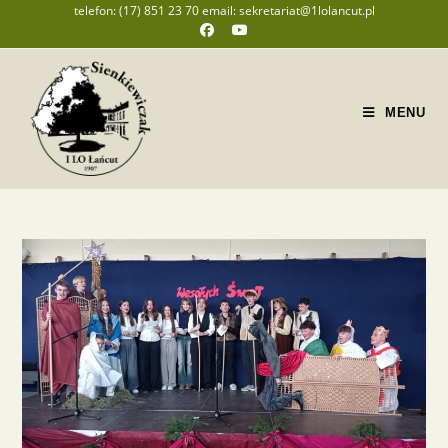
telefon: (17) 851 23 70 email: sekretariat@1lolancut.pl
MENU