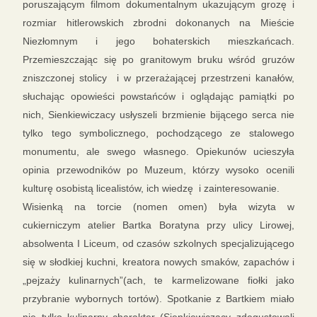
poruszającym filmom dokumentalnym ukazującym grozę i
rozmiar hitlerowskich zbrodni dokonanych na Mieście
Niezłomnym i jego bohaterskich mieszkańcach.
Przemieszczając się po granitowym bruku wśród gruzów
zniszczonej stolicy i w przerażającej przestrzeni kanałów,
słuchając opowieści powstańców i oglądając pamiątki po
nich, Sienkiewiczacy usłyszeli brzmienie bijącego serca nie
tylko tego symbolicznego, pochodzącego ze stalowego
monumentu, ale swego własnego. Opiekunów ucieszyła
opinia przewodników po Muzeum, którzy wysoko ocenili
kulturę osobistą licealistów, ich wiedzę i zainteresowanie.
Wisienką na torcie (nomen omen) była wizyta w
cukierniczym atelier Bartka Boratyna przy ulicy Lirowej,
absolwenta I Liceum, od czasów szkolnych specjalizującego
się w słodkiej kuchni, kreatora nowych smaków, zapachów i
„pejzaży kulinarnych”(ach, te karmelizowane fiołki jako
przybranie wybornych tortów). Spotkanie z Bartkiem miało