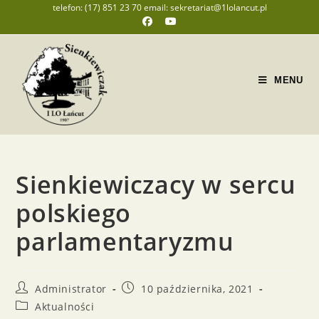
telefon: (17) 851 23 70 email: sekretariat@1lolancut.pl
MENU
Sienkiewiczacy w sercu
polskiego
parlamentaryzmu
Administrator
10 października, 2021
Aktualności