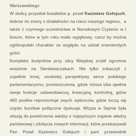
Warszawskiego.
W stolicy przywitał licealistów p. poseł
Kazimierz Gołojuch
,
dobrze im znany z działalności na rzecz naszego regionu, a
także z czynnego uczestnictwa w Narodowym Czytaniu w I
liceum, które w tym roku miało wyjątkowy, rzecz by można
ogólnopolski charakter ze względu na udział znamienitych
gości.
Kompleks budynków przy ulicy Wiejskiej zrobił ogromne
wrażenie na Sienkiewiczakach. Nie tylko zobaczyli z
zupełnie innej, osobistej perspektywy serce polskiego
parlamentaryzmu, pomieszczenia, gdzie niższa izba spełnia
swoje funkcje: ustawodawczą, kreacyjną, kontrolną, gdzie
460 posłów reprezentuje swych wyborców, gdzie toczą się
często burzliwe polityczne dyskusje. Wizyta w Sejmie była
okazją do powtórzenia wiedzy o najwyższym organie władzy
państwowej i zdobycia nowych informacji, które przekazywali
Pan Poseł Kazimierz Gołojuch i pani przewodnik