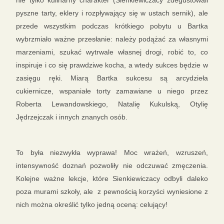
nie tylko kulinarny charakter (Sienkiewiczacy zdegustowali
pyszne tarty, eklery i rozpływający się w ustach sernik), ale
przede wszystkim podczas krótkiego pobytu u Bartka
wybrzmiało ważne przesłanie: należy podążać za własnymi
marzeniami, szukać wytrwale własnej drogi, robić to, co
inspiruje i co się prawdziwe kocha, a wtedy sukces będzie w
zasięgu ręki. Miarą Bartka sukcesu są arcydzieła
cukiernicze, wspaniałe torty zamawiane u niego przez
Roberta Lewandowskiego, Natalię Kukulską, Otylię
Jędrzejczak i innych znanych osób.
To była niezwykła wyprawa! Moc wrażeń, wzruszeń,
intensywność doznań pozwoliły nie odczuwać zmęczenia.
Kolejne ważne lekcje, które Sienkiewiczacy odbyli daleko
poza murami szkoły, ale z pewnością korzyści wyniesione z
nich można określić tylko jedną oceną: celujący!