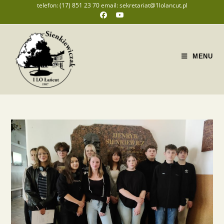
telefon: (17) 851 23 70 email: sekretariat@1lolancut.pl
MENU